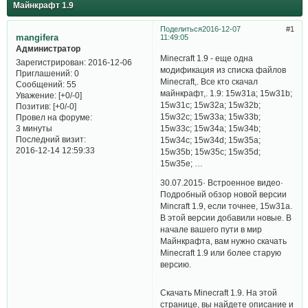
Майнкрафт 1.9
Поделиться
2016-12-07
1
mangifera
11:49:05
Администратор
Minecraft 1.9 - еще одна
Зарегистрирован
: 2016-12-06
модификация из списка файлов
Приглашений:
0
Minecraft,. Все кто скачал
Сообщений:
55
майнкрафт,. 1.9: 15w31a; 15w31b;
Уважение:
[+0/-0]
15w31c; 15w32a; 15w32b;
Позитив:
[+0/-0]
15w32c; 15w33a; 15w33b;
Провел на форуме:
15w33c; 15w34a; 15w34b;
3 минуты
Последний визит:
15w34c; 15w34d; 15w35a;
2016-12-14 12:59:33
15w35b; 15w35c; 15w35d;
15w35e; …
30.07.2015· Встроенное видео·
Подробный обзор новой версии
Mincraft 1.9, если точнее, 15w31a.
В этой версии добавили новые. В
начале вашего пути в мир
Майнкрафта, вам нужно скачать
Minecraft 1.9 или более старую
версию.
Скачать Minecraft 1.9. На этой
странице, вы найдете описание и