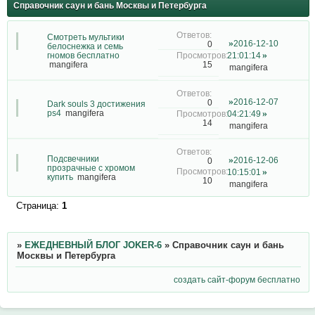
Справочник саун и бань Москвы и Петербурга
Смотреть мультики
2016-12-10
0
белоснежка и семь
гномов бесплатно
21:01:14
15
mangifera
mangifera
2016-12-07
0
Dark souls 3 достижения
ps4
mangifera
04:21:49
14
mangifera
Подсвечники
2016-12-06
0
прозрачные с хромом
10:15:01
купить
mangifera
10
mangifera
Страница:
1
»
ЕЖЕДНЕВНЫЙ БЛОГ JOKER-6
»
Справочник саун и бань
Москвы и Петербурга
создать сайт-форум бесплатно